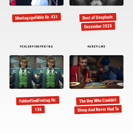
Montagsgefühle Nr. 431
Best of Unsplash:
Dezember 2025
FEHLERFINDFREITAG
KURZFILME
The Boy Who Couldn’t
FehlerFindFreitag Nr.
Sleep And Never Had To
136