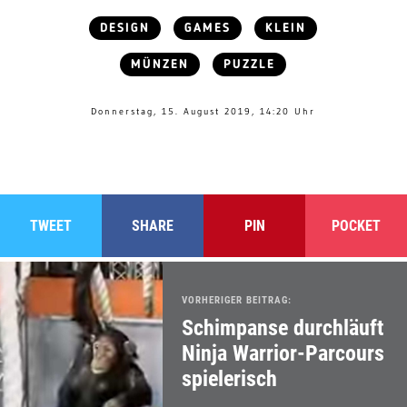
DESIGN
GAMES
KLEIN
MÜNZEN
PUZZLE
Donnerstag, 15. August 2019, 14:20 Uhr
TWEET
SHARE
PIN
POCKET
VORHERIGER BEITRAG:
Schimpanse durchläuft
Ninja Warrior-Parcours
spielerisch