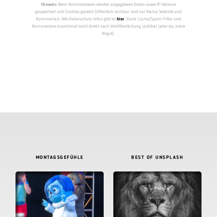
Hinweis:
Beim Kommentieren werden angegebene Daten sowie IP-Adresse
gespeichert und Cookies gesetzt (öffentlich sichtbar sind nur Name, Website und
Kommentar). Alle Datenschutz-Infos gibt es
hier
. Dank Cache/Spam-Filter sind
Kommentare manchmal nicht direkt nach Veröffentlichung sichtbar (aber da, keine
Angst).
MONTAGSGEFÜHLE
BEST OF UNSPLASH