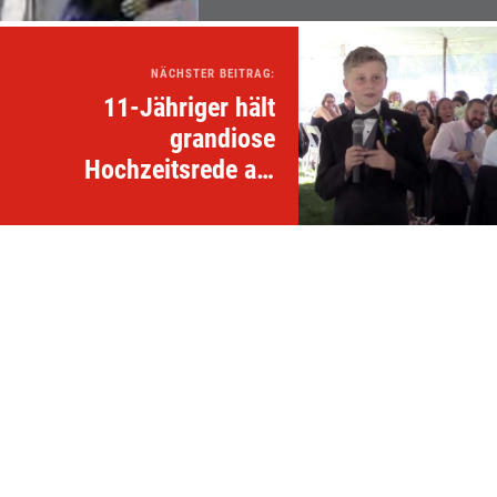
NÄCHSTER BEITRAG:
11-Jähriger hält
grandiose
Hochzeitsrede als
Trauzeuge