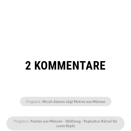
2 KOMMENTARE
Pingback:
Micah Adams sägt Motive aus Münzen
Pingback:
Puzzles aus Münzen - QUIZmag - Popkultur-Rätsel für
coole Köpfe