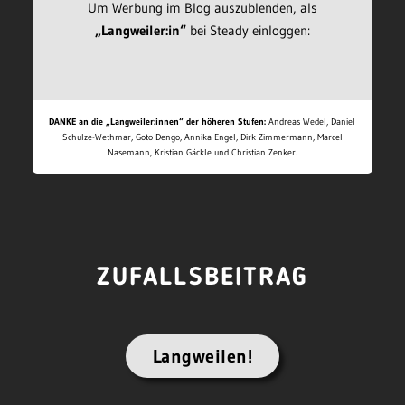
Um Werbung im Blog auszublenden, als
„Langweiler:in“
bei Steady einloggen:
DANKE an die „Langweiler:innen“ der höheren Stufen:
Andreas Wedel, Daniel
Schulze-Wethmar, Goto Dengo, Annika Engel, Dirk Zimmermann, Marcel
Nasemann, Kristian Gäckle und Christian Zenker.
ZUFALLSBEITRAG
Langweilen!