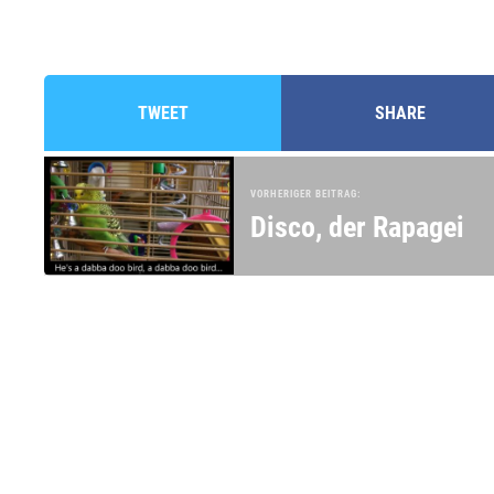
TWEET
SHARE
VORHERIGER BEITRAG:
Disco, der Rapagei