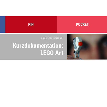
PIN
POCKET
NÄCHSTER BEITRAG:
Kurzdokumentation:
LEGO Art