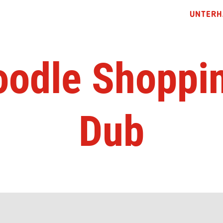
UNTERH
oodle Shoppi
Dub