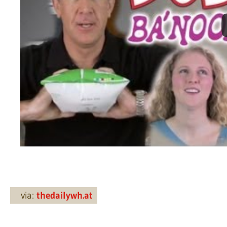
via:
thedailywh.at