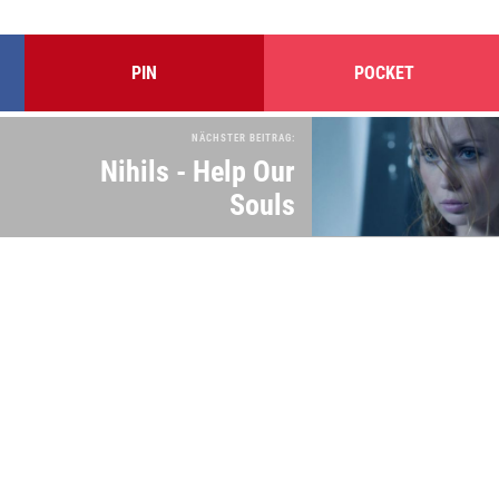
PIN
POCKET
NÄCHSTER BEITRAG:
Nihils - Help Our
Souls