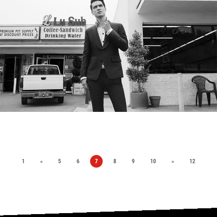
1
«
5
6
7
8
9
10
»
12