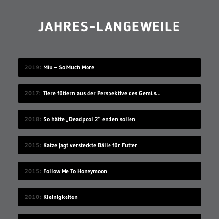
JAHRES-LANGEWEILE
2019
Miu – So Much More
2017
Tiere füttern aus der Perspektive des Gemüses
2018
So hätte „Deadpool 2“ enden sollen
2015
Katze jagt versteckte Bälle für Futter
2015
Follow Me To Honeymoon
2010
Kleinigkeiten