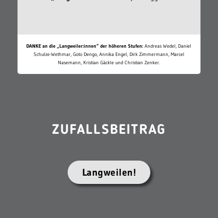
DANKE an die „Langweiler:innen“ der höheren Stufen:
Andreas Wedel, Daniel
Schulze-Wethmar, Goto Dengo, Annika Engel, Dirk Zimmermann, Marcel
Nasemann, Kristian Gäckle und Christian Zenker.
ZUFALLSBEITRAG
Langweilen!