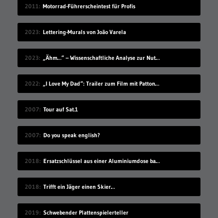
2011
Motorrad-Führerscheintest für Profis
2023
Lettering-Murals von João Varela
2023
„Ähm…“ – Wissenschaftliche Analyse zur Nutzung von Füllwörtern bei Vorträgen
2022
„I Love My Dad“: Trailer zum Film mit Patton Oswalt
2007
Tour auf Sat.1
2007
Do you speak english?
2018
Ersatzschlüssel aus einer Aluminiumdose basteln
2018
Trifft ein Jäger einen Skier…
2019
Schwebender Plattenspielerteller