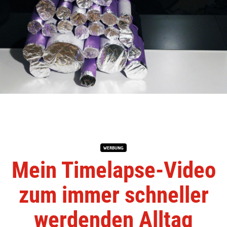
WERBUNG
Mein Timelapse-Video
zum immer schneller
werdenden Alltag