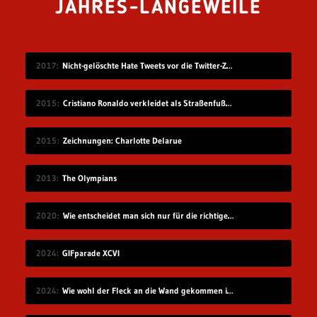
JAHRES-LANGEWEILE
2017
Nicht-gelöschte Hate Tweets vor die Twitter-Zentrale gesprüht
2015
Cristiano Ronaldo verkleidet als Straßenfußballer
2015
Zeichnungen: Charlotte Delarue
2013
The Olympians
2020
Wie entscheidet man sich nur für die richtige Idee?
2024
GIFparade XCVI
2024
Wie wohl der Fleck an die Wand gekommen ist?