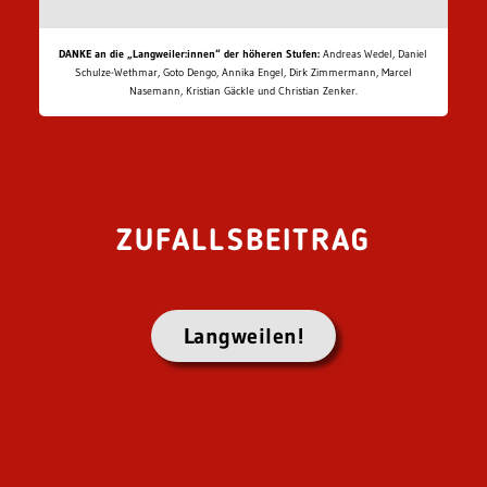
DANKE an die „Langweiler:innen“ der höheren Stufen:
Andreas Wedel, Daniel
Schulze-Wethmar, Goto Dengo, Annika Engel, Dirk Zimmermann, Marcel
Nasemann, Kristian Gäckle und Christian Zenker.
ZUFALLSBEITRAG
Langweilen!