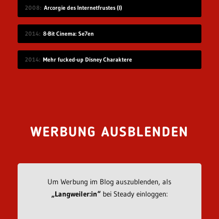
2008
Arcorgie des Internetfrustes (I)
2014
8-Bit Cinema: Se7en
2014
Mehr fucked-up Disney Charaktere
WERBUNG AUSBLENDEN
Um Werbung im Blog auszublenden, als
„Langweiler:in“
bei Steady einloggen: