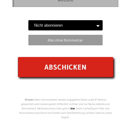
Abo ohne Kommentar
Hinweis:
Beim Kommentieren werden angegebene Daten sowie IP-Adresse
gespeichert und Cookies gesetzt (öffentlich sichtbar sind nur Name, Website und
Kommentar). Alle Datenschutz-Infos gibt es
hier
. Dank Cache/Spam-Filter sind
Kommentare manchmal nicht direkt nach Veröffentlichung sichtbar (aber da, keine
Angst).