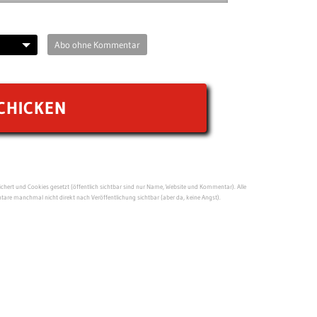
Abo ohne Kommentar
ert und Cookies gesetzt (öffentlich sichtbar sind nur Name, Website und Kommentar). Alle
re manchmal nicht direkt nach Veröffentlichung sichtbar (aber da, keine Angst).