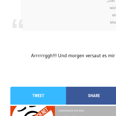
„Das
wün
ei
Woc
Arrrrrrggh!!! Und morgen versaut es mi
TWEET
SHARE
VORHERIGER BEITRAG: