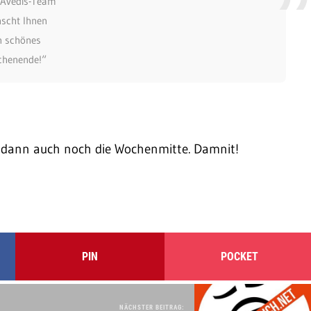
 Avedis-Team
scht Ihnen
n schönes
henende!“
r dann auch noch die Wochenmitte. Damnit!
PIN
POCKET
NÄCHSTER BEITRAG: