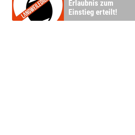
Erlaubnis zum
Einstieg erteilt!