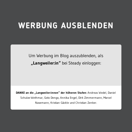
WERBUNG AUSBLENDEN
Um Werbung im Blog auszublenden, als
„Langweiler:in“
bei Steady einloggen:
DANKE an die „Langweiler:innen“ der höheren Stufen:
Andreas Wedel, Daniel
Schulze-Wethmar, Goto Dengo, Annika Engel, Dirk Zimmermann, Marcel
Nasemann, Kristian Gäckle und Christian Zenker.