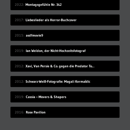
2022
Montagsgefühle Nr. 342
2017
Liebeslieder als Horror-Buchcover
2015
asdfmovie9
2019
Ian Weldon, der Nicht-Hochzeitsfotograf
2012
Xavi, Van Persie & Co. gegen die Predator Todeszonen
2012
Schwarz-Weiß-Fotografie: Magali Kermaīdic
2019
Cassia – Movers & Shapers
2016
Rose Pavilion