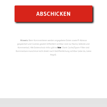
Hinweis:
Beim Kommentieren werden angegebene Daten sowie IP-Adresse
gespeichert und Cookies gesetzt (öffentlich sichtbar sind nur Name, Website und
Kommentar). Alle Datenschutz-Infos gibt es
hier
. Dank Cache/Spam-Filter sind
Kommentare manchmal nicht direkt nach Veröffentlichung sichtbar (aber da, keine
Angst).