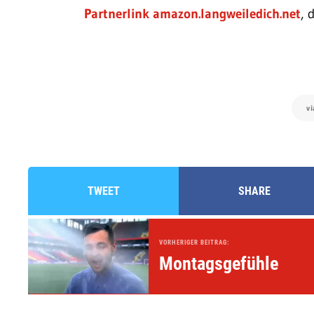
Partnerlink amazon.langweiledich.net
, 
v
TWEET
SHARE
VORHERIGER BEITRAG:
Montagsgefühle