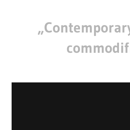
„Contemporary
commodifi