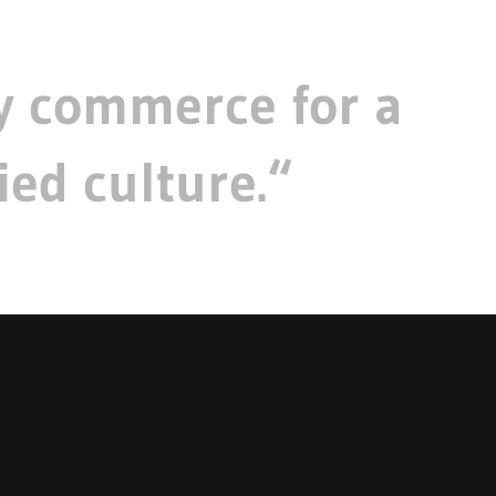
 commerce for a
ed culture.“