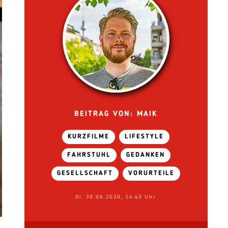
BEITRAG VON: MAIK
KURZFILME
LIFESTYLE
FAHRSTUHL
GEDANKEN
GESELLSCHAFT
VORURTEILE
Di. 30.06.2020, 14:43 Uhr