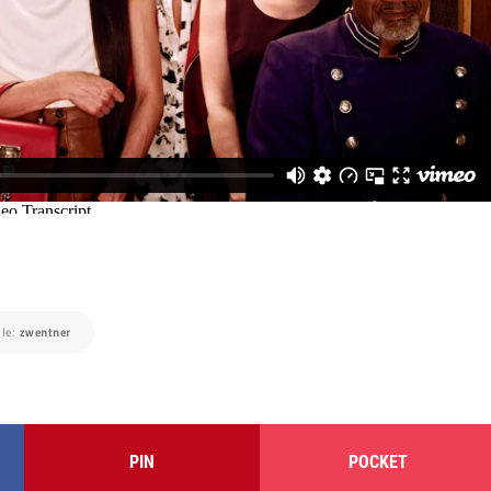
lle:
zwentner
PIN
POCKET