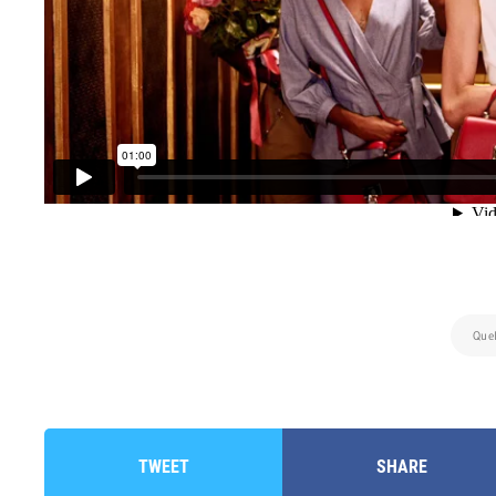
Que
TWEET
SHARE