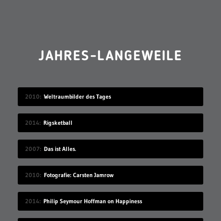
JAHRES-LANGEWEILE
2010
Weltraumbilder des Tages
2014
Rigsketball
2007
Das ist Alles.
2010
Fotografie: Carsten Jamrow
2014
Philip Seymour Hoffman on Happiness