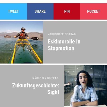
TWEET
SHARE
PIN
POCKET
VORHERIGER BEITRAG:
Eskimorolle in
Stopmotion
NÄCHSTER BEITRAG:
Zukunftsgeschichte:
Sight