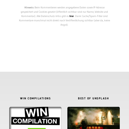
Hinweis:
Beim Kommentieren werden angegebene Daten sowie IP-Adresse
gespeichert und Cookies gesetzt (öffentlich sichtbar sind nur Name, Website und
Kommentar). Alle Datenschutz-Infos gibt es
hier
. Dank Cache/Spam-Filter sind
Kommentare manchmal nicht direkt nach Veröffentlichung sichtbar (aber da, keine
Angst).
WIN COMPILATIONS
BEST OF UNSPLASH