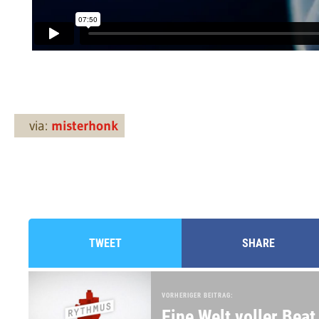
via:
misterhonk
TWEET
SHARE
VORHERIGER BEITRAG:
Eine Welt voller Beat