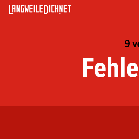
9 v
Fehle