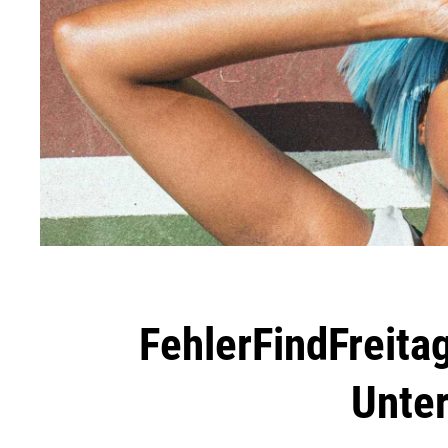
FehlerFindFreitag
Unte