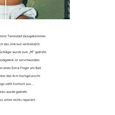
eiterer Tennisball dazugekommen.
ch das Unkraut verbreite(r)t.
Schläger wurde zum „M“ gedreht.
ndgelenk ist verschwunden.
n einen Extra-Finger am Ball.
eiter den Arm hochgerutscht.
ogo sieht komisch aus…
links wurde gedreht.
ss unten rechts repariert.