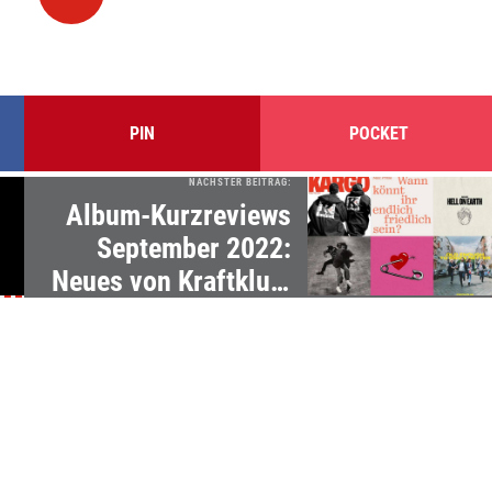
PIN
POCKET
NÄCHSTER BEITRAG:
Album-Kurzreviews
September 2022:
Neues von Kraftklub,
Max Prosa, Pabst &
mehr