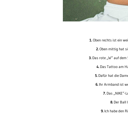
1.
Oben rechts ist ein w
2.
Oben mittig hat si
3.
Das rote „W“ auf dem 
4.
Das Tattoo am Ha
5.
Dafür hat die Dame
6.
Ihr Armband ist w
7.
Das „NIKE“-L
8.
Der Ball 
9.
Ich habe den Ri