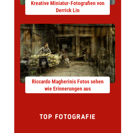
Kreative Miniatur-Fotografien von
Derrick Lin
Riccardo Magherinis Fotos sehen
wie Erinnerungen aus
TOP FOTOGRAFIE