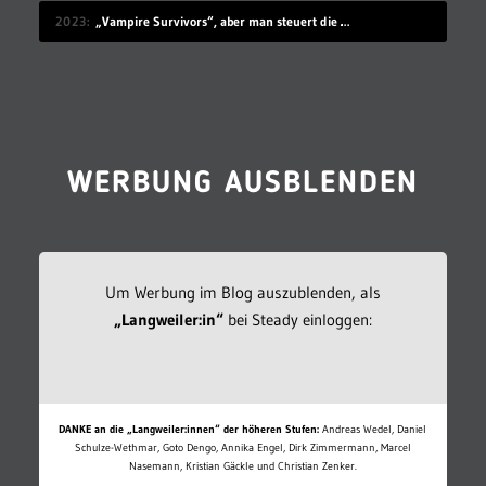
2023
„Vampire Survivors“, aber man steuert die Monster
WERBUNG AUSBLENDEN
Um Werbung im Blog auszublenden, als
„Langweiler:in“
bei Steady einloggen:
DANKE an die „Langweiler:innen“ der höheren Stufen:
Andreas Wedel, Daniel
Schulze-Wethmar, Goto Dengo, Annika Engel, Dirk Zimmermann, Marcel
Nasemann, Kristian Gäckle und Christian Zenker.