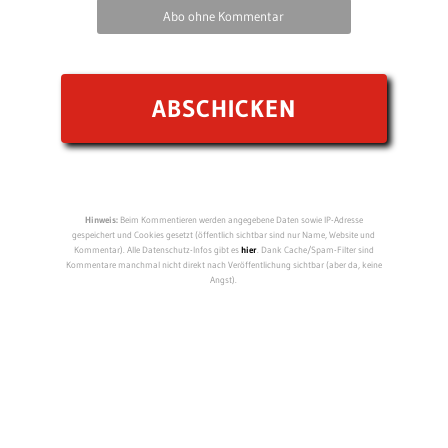
Abo ohne Kommentar
Hinweis:
Beim Kommentieren werden angegebene Daten sowie IP-Adresse
gespeichert und Cookies gesetzt (öffentlich sichtbar sind nur Name, Website und
Kommentar). Alle Datenschutz-Infos gibt es
hier
. Dank Cache/Spam-Filter sind
Kommentare manchmal nicht direkt nach Veröffentlichung sichtbar (aber da, keine
Angst).