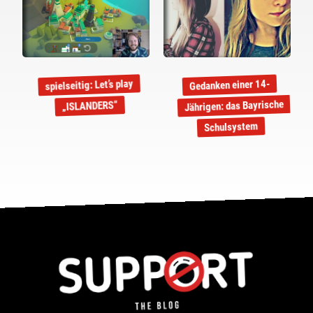
spielseitig: Let’s play
Gedanken einer 14-
Jährigen: das Bayrische
„ISLANDERS“
Schulsystem