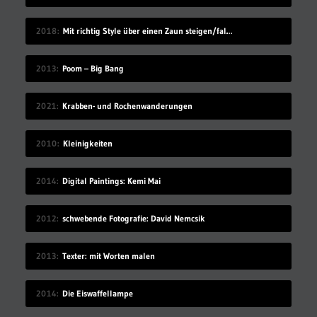
2018
Mit richtig Style über einen Zaun steigen/fallen
2013
Poom – Big Bang
2021
Krabben- und Rochenwanderungen
2010
Kleinigkeiten
2014
Digital Paintings: Kemi Mai
2012
schwebende Fotografie: David Nemcsik
2013
Texter: mit Worten malen
2014
Die Eiswaffellampe