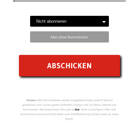
Abo ohne Kommentar
Hinweis:
Beim Kommentieren werden angegebene Daten sowie IP-Adresse
gespeichert und Cookies gesetzt (öffentlich sichtbar sind nur Name, Website und
Kommentar). Alle Datenschutz-Infos gibt es
hier
. Dank Cache/Spam-Filter sind
Kommentare manchmal nicht direkt nach Veröffentlichung sichtbar (aber da, keine
Angst).