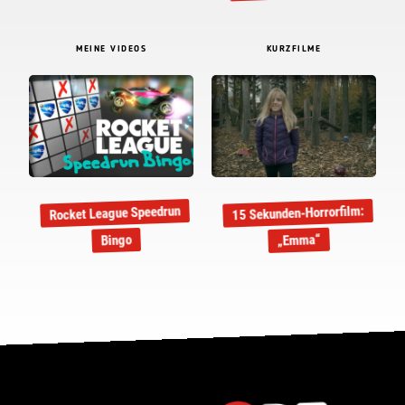
MEINE VIDEOS
KURZFILME
15 Sekunden-Horrorfilm:
Rocket League Speedrun
„Emma“
Bingo