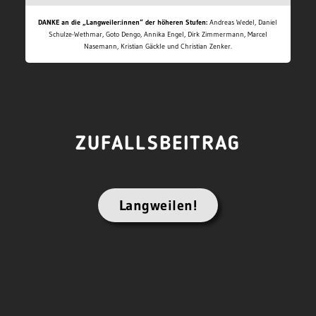
DANKE an die „Langweiler:innen“ der höheren Stufen:
Andreas Wedel, Daniel
Schulze-Wethmar, Goto Dengo, Annika Engel, Dirk Zimmermann, Marcel
Nasemann, Kristian Gäckle und Christian Zenker.
ZUFALLSBEITRAG
Langweilen!