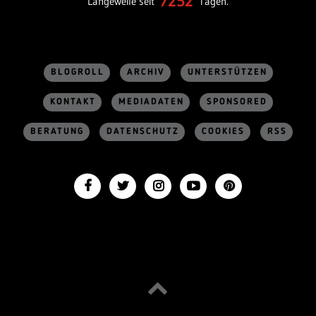
7252
Langeweile seit
Tagen.
BLOGROLL
ARCHIV
UNTERSTÜTZEN
KONTAKT
MEDIADATEN
SPONSORED
BERATUNG
DATENSCHUTZ
COOKIES
RSS