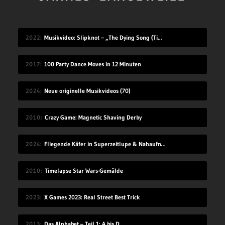
2022
Musikvideo: Slipknot – „The Dying Song (Time To Sing)“
2017
100 Party Dance Moves in 12 Minuten
2024
Neue originelle Musikvideos (70)
2010
Crazy Game: Magnetic Shaving Derby
2024
Fliegende Käfer in Superzeitlupe & Nahaufnahme
2010
Timelapse Star Wars-Gemälde
2023
X Games 2023: Real Street Best Trick
2013
Das Alphabet – Teil 1: A bis D