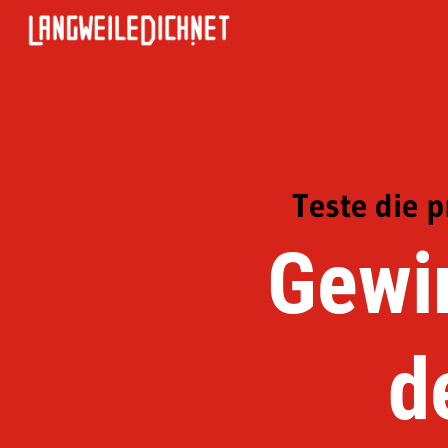
Teste die 
Gewin
d