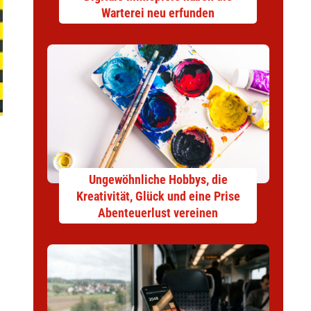
Warterei neu erfunden
Ungewöhnliche Hobbys, die
Kreativität, Glück und eine Prise
Abenteuerlust vereinen