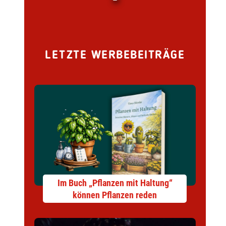
LETZTE WERBEBEITRÄGE
Im Buch „Pflanzen mit Haltung“
können Pflanzen reden