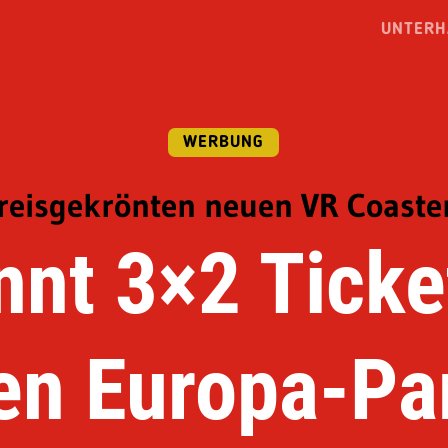
UNTERH
WERBUNG
preisgekrönten neuen VR Coaste
nt 3×2 Ticke
en Europa-Pa