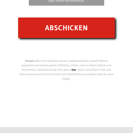
Abo ohne Kommentar
Hinweis:
Beim Kommentieren werden angegebene Daten sowie IP-Adresse
gespeichert und Cookies gesetzt (öffentlich sichtbar sind nur Name, Website und
Kommentar). Alle Datenschutz-Infos gibt es
hier
. Dank Cache/Spam-Filter sind
Kommentare manchmal nicht direkt nach Veröffentlichung sichtbar (aber da, keine
Angst).