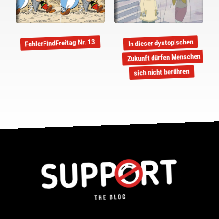
FehlerFindFreitag Nr. 13
In dieser dystopischen
Zukunft dürfen Menschen
sich nicht berühren