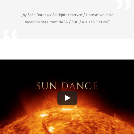
„by Seán Doran© / All rights reserved / License available
based on data from NASA / SDO / AIA / EVE / HMI“