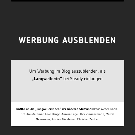
WERBUNG AUSBLENDEN
Um Werbung im Blog auszublenden, als
„Langweiler:in“
bei Steady einloggen:
DANKE an die „Langweiler:innen“ der höheren Stufen:
Andreas Wedel, Daniel
Schulze-Wethmar, Goto Dengo, Annika Engel, Dirk Zimmermann, Marcel
Nasemann, Kristian Gäckle und Christian Zenker.