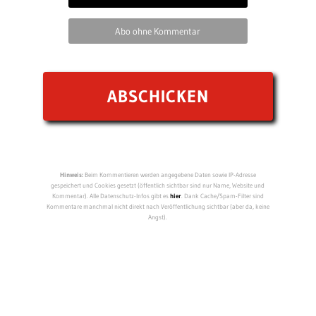
Abo ohne Kommentar
Hinweis:
Beim Kommentieren werden angegebene Daten sowie IP-Adresse
gespeichert und Cookies gesetzt (öffentlich sichtbar sind nur Name, Website und
Kommentar). Alle Datenschutz-Infos gibt es
hier
. Dank Cache/Spam-Filter sind
Kommentare manchmal nicht direkt nach Veröffentlichung sichtbar (aber da, keine
Angst).