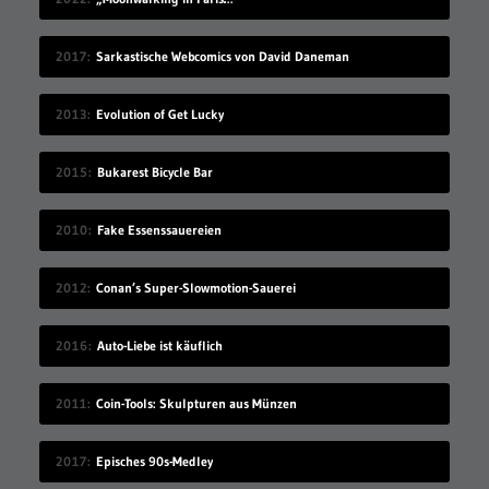
2017
Sarkastische Webcomics von David Daneman
2013
Evolution of Get Lucky
2015
Bukarest Bicycle Bar
2010
Fake Essenssauereien
2012
Conan’s Super-Slowmotion-Sauerei
2016
Auto-Liebe ist käuflich
2011
Coin-Tools: Skulpturen aus Münzen
2017
Episches 90s-Medley