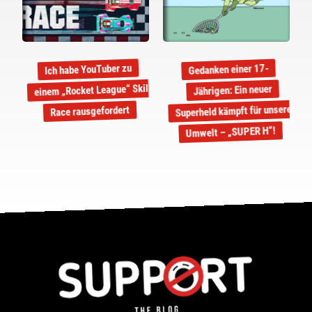
Ich habe YouTuber zu
Gedanken einer 17-
einem „Rocket League“ Skill
Jährigen: Ein neuer
Superheld kämpft für unsere
Race rausgefordert
Umwelt – „SUPER H“!