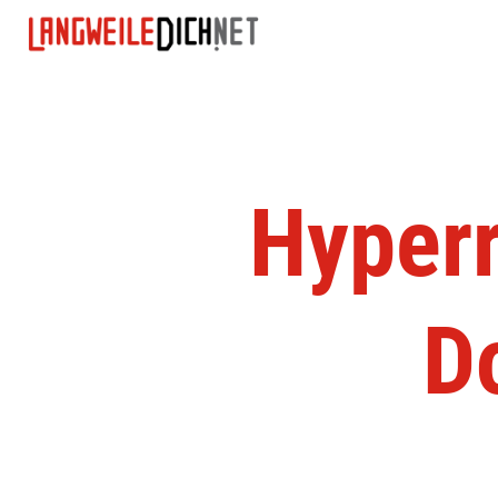
Hyperr
D