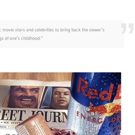
 movie stars and celebrities to bring back the viewer’s
ngs of one’s childhood.“