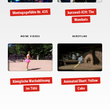
Montagsgefühle Nr. 435
kurzweil-ICH: The
Wombats
MEINE VIDEOS
KURZFILME
Königliche Wachablösung
Animated Short: Yellow
im Tütü
Cake