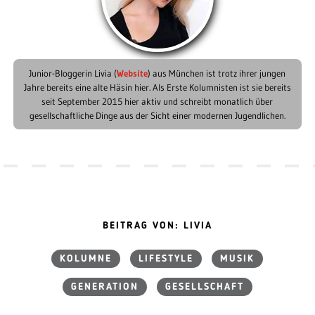
Junior-Bloggerin Livia (
Website
) aus München ist trotz ihrer jungen
Jahre bereits eine alte Häsin hier. Als Erste Kolumnisten ist sie bereits
seit September 2015 hier aktiv und schreibt monatlich über
gesellschaftliche Dinge aus der Sicht einer modernen Jugendlichen.
BEITRAG VON: LIVIA
KOLUMNE
LIFESTYLE
MUSIK
GENERATION
GESELLSCHAFT