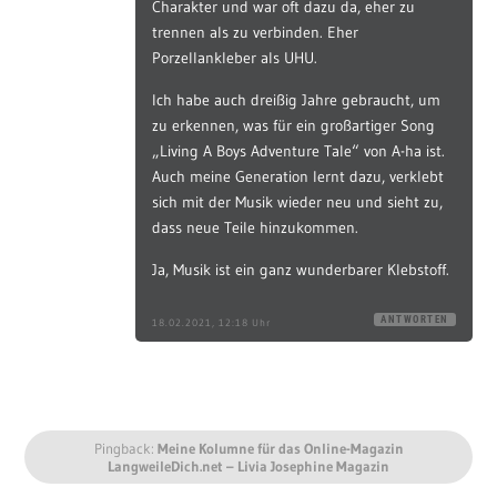
Charakter und war oft dazu da, eher zu
trennen als zu verbinden. Eher
Porzellankleber als UHU.
Ich habe auch dreißig Jahre gebraucht, um
zu erkennen, was für ein großartiger Song
„Living A Boys Adventure Tale“ von A-ha ist.
Auch meine Generation lernt dazu, verklebt
sich mit der Musik wieder neu und sieht zu,
dass neue Teile hinzukommen.
Ja, Musik ist ein ganz wunderbarer Klebstoff.
ANTWORTEN
18.02.2021, 12:18 Uhr
Pingback:
Meine Kolumne für das Online-Magazin
LangweileDich.net – Livia Josephine Magazin