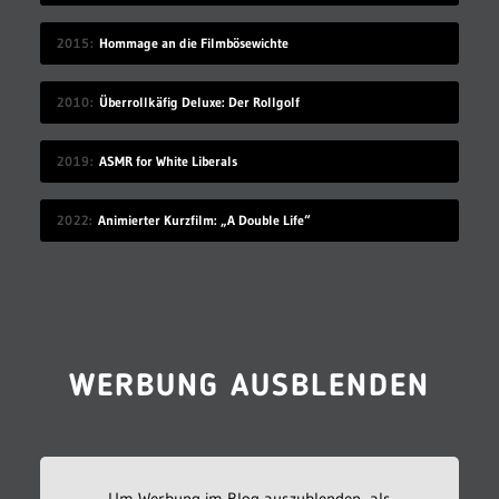
2015
Hommage an die Filmbösewichte
2010
Überrollkäfig Deluxe: Der Rollgolf
2019
ASMR for White Liberals
2022
Animierter Kurzfilm: „A Double Life“
WERBUNG AUSBLENDEN
Um Werbung im Blog auszublenden, als