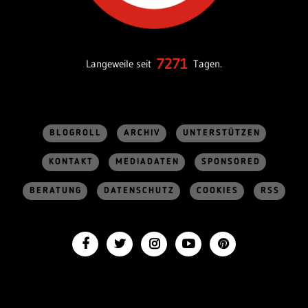
7271
Langeweile seit
Tagen.
BLOGROLL
ARCHIV
UNTERSTÜTZEN
KONTAKT
MEDIADATEN
SPONSORED
BERATUNG
DATENSCHUTZ
COOKIES
RSS