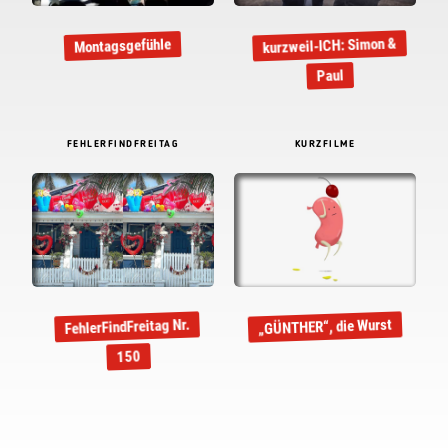
kurzweil-ICH: Simon &
Montagsgefühle
Paul
FEHLERFINDFREITAG
KURZFILME
FehlerFindFreitag Nr.
„GÜNTHER“, die Wurst
150