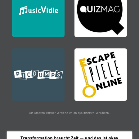
Als Amazon-Partner verdiene ich an qualifizierten Verkäufen.
Transformation braucht Zeit — und das ist okay