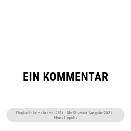
EIN KOMMENTAR
Pingback:
krims.krams (263) – Die-Silvester-Ausgabe-2021 –
MonsŦropolis