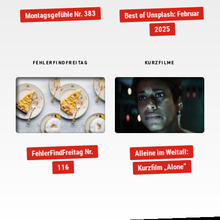
Best of Unsplash: Februar
Montagsgefühle Nr. 383
2025
FEHLERFINDFREITAG
KURZFILME
FehlerFindFreitag Nr.
Alleine im Weltall:
Kurzfilm „Alone“
116