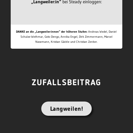
„Langweiler:in“
bei Steady einloggen:
DANKE an die „Langweiler:innen“ der höheren Stufen:
Andreas Wedel, Daniel
Schulze-Wethmar, Goto Dengo, Annika Engel, Dirk Zimmermann, Marcel
Nasemann, Kristian Gäckle und Christian Zenker.
ZUFALLSBEITRAG
Langweilen!