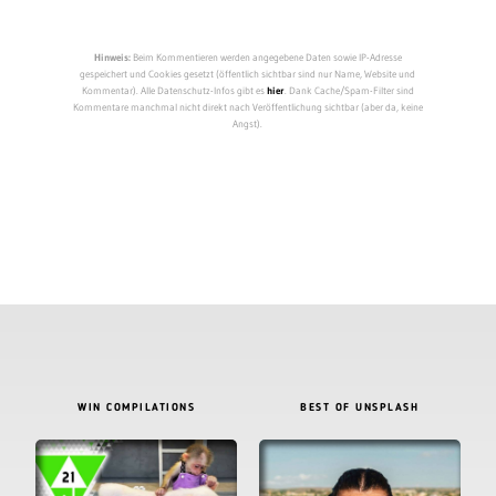
Hinweis:
Beim Kommentieren werden angegebene Daten sowie IP-Adresse
gespeichert und Cookies gesetzt (öffentlich sichtbar sind nur Name, Website und
Kommentar). Alle Datenschutz-Infos gibt es
hier
. Dank Cache/Spam-Filter sind
Kommentare manchmal nicht direkt nach Veröffentlichung sichtbar (aber da, keine
Angst).
WIN COMPILATIONS
BEST OF UNSPLASH