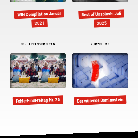
WIN Compilation Januar
Best of Unsplash: Juli
2021
2025
FEHLERFINDFREITAG
KURZFILME
Der wütende Dominostein
FehlerFindFreitag Nr. 25