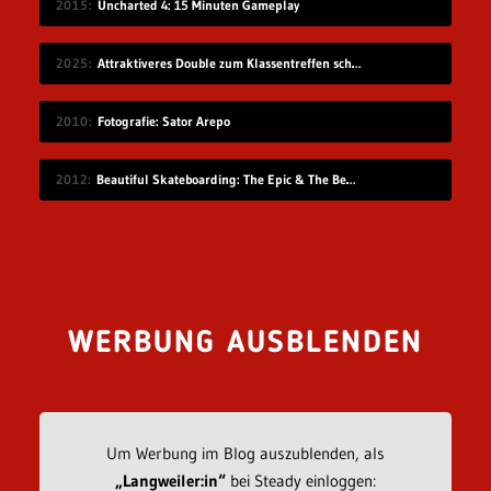
2015
Uncharted 4: 15 Minuten Gameplay
2025
Attraktiveres Double zum Klassentreffen schicken
2010
Fotografie: Sator Arepo
2012
Beautiful Skateboarding: The Epic & The Beasts
WERBUNG AUSBLENDEN
Um Werbung im Blog auszublenden, als
„Langweiler:in“
bei Steady einloggen: