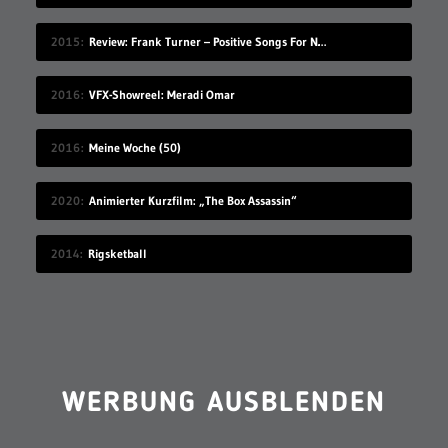
2015
Review: Frank Turner – Positive Songs For Negative People
2016
VFX-Showreel: Meradi Omar
2016
Meine Woche (50)
2020
Animierter Kurzfilm: „The Box Assassin“
2014
Rigsketball
WERBUNG AUSBLENDEN