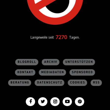
7270
Langeweile seit
Tagen.
BLOGROLL
ARCHIV
UNTERSTÜTZEN
KONTAKT
MEDIADATEN
SPONSORED
BERATUNG
DATENSCHUTZ
COOKIES
RSS