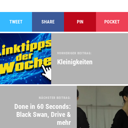
TWEET
SHARE
PIN
POCKET
VORHERIGER BEITRAG:
Kleinigkeiten
NÄCHSTER BEITRAG:
Done in 60 Seconds:
Black Swan, Drive &
mehr