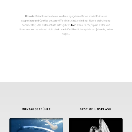
Hinweis:
Beim Kommentieren werden angegebene Daten sowie IP-Adresse
gespeichert und Cookies gesetzt (öffentlich sichtbar sind nur Name, Website und
Kommentar). Alle Datenschutz-Infos gibt es
hier
. Dank Cache/Spam-Filter sind
Kommentare manchmal nicht direkt nach Veröffentlichung sichtbar (aber da, keine
Angst).
MONTAGSGEFÜHLE
BEST OF UNSPLASH