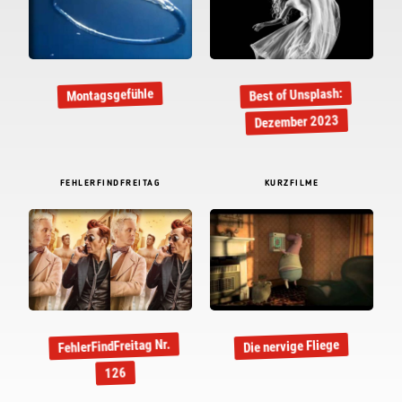
Best of Unsplash:
Montagsgefühle
Dezember 2023
FEHLERFINDFREITAG
KURZFILME
FehlerFindFreitag Nr.
Die nervige Fliege
126