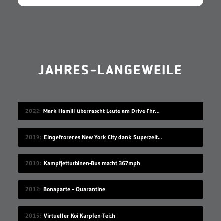
JAHRES-LANGEWEILE
2022
Mark Hamill überrascht Leute am Drive-Thru-Schalter
2019
Eingefrorenes New York City dank Superzeitlupe
2010
Kampfjetturbinen-Bus macht 367mph
2012
Bonaparte – Quarantine
2016
Virtueller Koi Karpfen-Teich