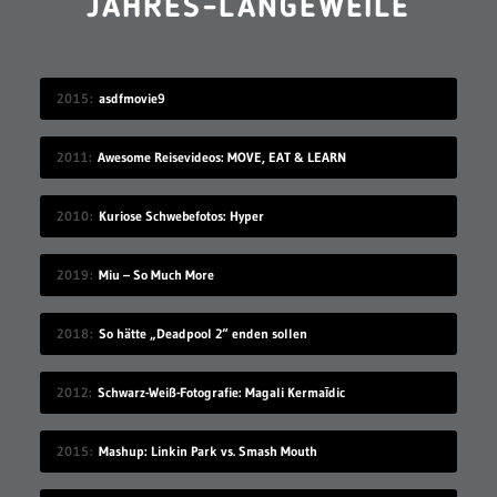
JAHRES-LANGEWEILE
2015
asdfmovie9
2011
Awesome Reisevideos: MOVE, EAT & LEARN
2010
Kuriose Schwebefotos: Hyper
2019
Miu – So Much More
2018
So hätte „Deadpool 2“ enden sollen
2012
Schwarz-Weiß-Fotografie: Magali Kermaīdic
2015
Mashup: Linkin Park vs. Smash Mouth