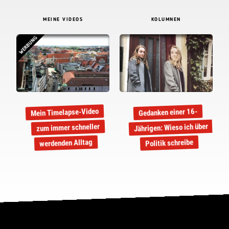
MEINE VIDEOS
KOLUMNEN
WERBUNG
Mein Timelapse-Video
Gedanken einer 16-
Jährigen: Wieso ich über
zum immer schneller
werdenden Alltag
Politik schreibe