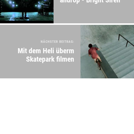
NÄCHSTER BEITRAG:
Mit dem Heli überm
Skatepark filmen