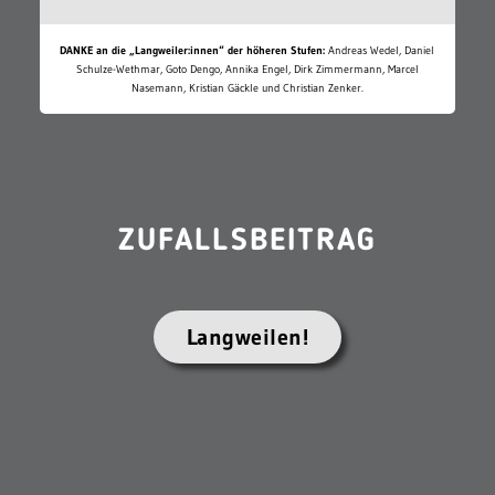
DANKE an die „Langweiler:innen“ der höheren Stufen:
Andreas Wedel, Daniel
Schulze-Wethmar, Goto Dengo, Annika Engel, Dirk Zimmermann, Marcel
Nasemann, Kristian Gäckle und Christian Zenker.
ZUFALLSBEITRAG
Langweilen!