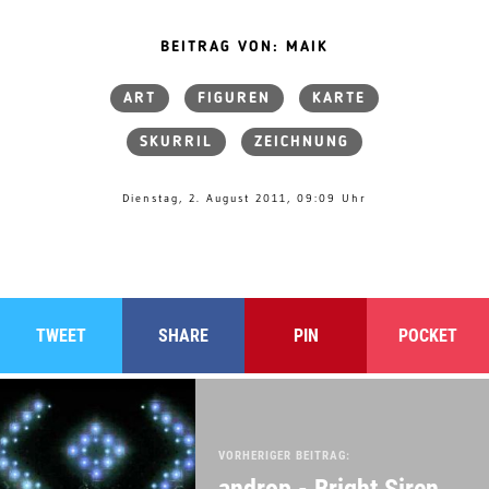
BEITRAG VON: MAIK
ART
FIGUREN
KARTE
SKURRIL
ZEICHNUNG
Dienstag, 2. August 2011, 09:09 Uhr
TWEET
SHARE
PIN
POCKET
VORHERIGER BEITRAG:
androp - Bright Siren