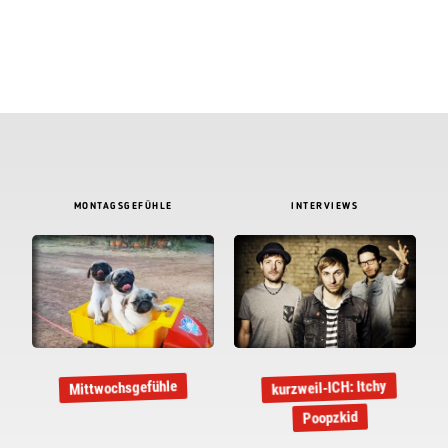
MONTAGSGEFÜHLE
INTERVIEWS
kurzweil-ICH: Itchy
Mittwochsgefühle
Poopzkid