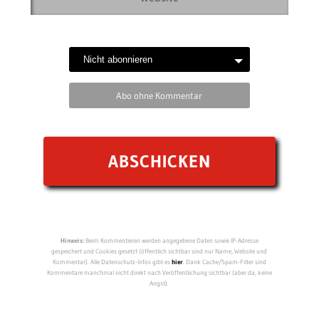
Abo ohne Kommentar
Hinweis:
Beim Kommentieren werden angegebene Daten sowie IP-Adresse
gespeichert und Cookies gesetzt (öffentlich sichtbar sind nur Name, Website und
Kommentar). Alle Datenschutz-Infos gibt es
hier
. Dank Cache/Spam-Filter sind
Kommentare manchmal nicht direkt nach Veröffentlichung sichtbar (aber da, keine
Angst).