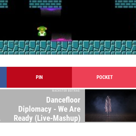
PIN
POCKET
NÄCHSTER BEITRAG:
Dancefloor
Diplomacy - We Are
Ready (Live-Mashup)