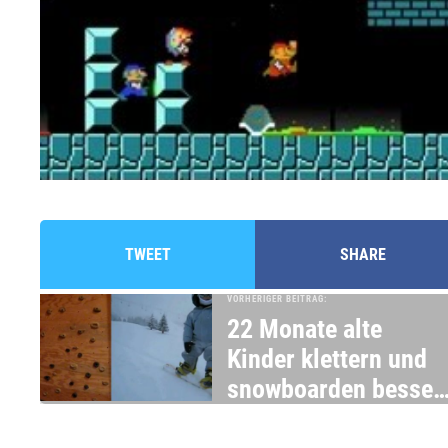
TWEET
SHARE
VORHERIGER BEITRAG:
22 Monate alte
Kinder klettern und
snowboarden besser
als du