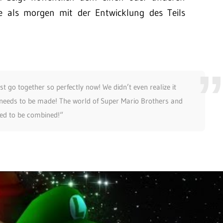
ute als morgen mit der Entwicklung des Teils
 go together so perfectly now! We didn’t even realize it
e needs to be made! The world of Super Mario Brothers and
ed to be combined!“