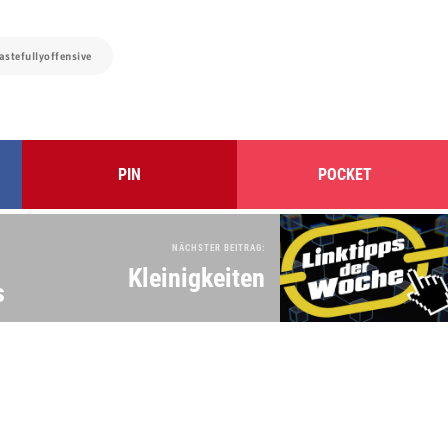
tastefullyoffensive
PIN
POCKET
NÄCHSTER BEITRAG:
Kleinigkeiten
s