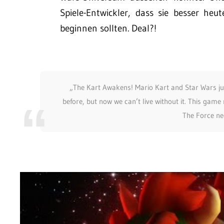
Spiele-Entwickler, dass sie besser he
beginnen sollten. Deal?!
„The Kart Awakens! Mario Kart and Star Wars just
before, but now we can’t live without it. This gam
The Force ne