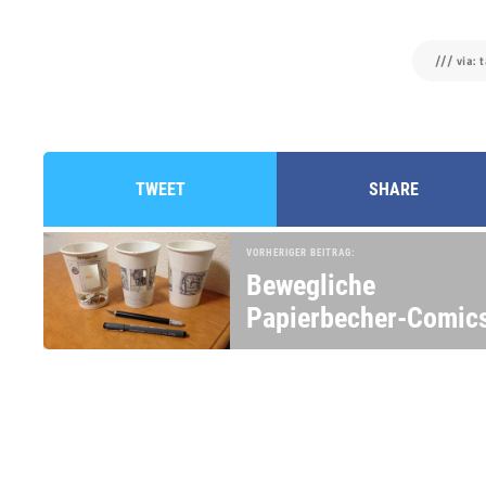
/// via: 
TWEET
SHARE
VORHERIGER BEITRAG:
Bewegliche
Papierbecher-Comic