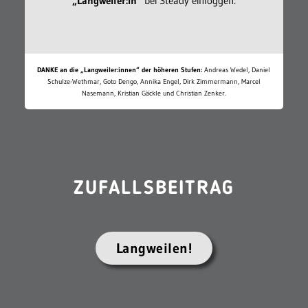
„Langweiler:in“
bei Steady einloggen:
DANKE an die „Langweiler:innen“ der höheren Stufen:
Andreas Wedel, Daniel
Schulze-Wethmar, Goto Dengo, Annika Engel, Dirk Zimmermann, Marcel
Nasemann, Kristian Gäckle und Christian Zenker.
ZUFALLSBEITRAG
Langweilen!