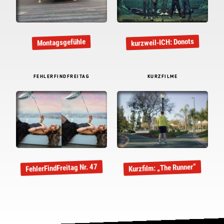
kurzweil-ICH: Donots
Montagsgefühle
FEHLERFINDFREITAG
KURZFILME
FehlerFindFreitag Nr. 47
Kurzfilm: „The Runner“