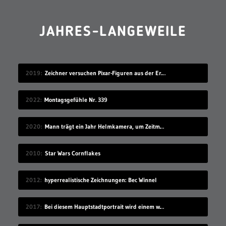
JAHRES-LANGEWEILE
2019
Zeichner versuchen Pixar-Figuren aus der Erinnerung raus zu malen
2022
Montagsgefühle Nr. 339
2020
Mann trägt ein Jahr Helmkamera, um Zeitmaschine zu bauen
2010
Star Wars Cornflakes
2012
hyperrealistische Zeichnungen: Bec Winnel
2017
Bei diesem Hauptstadtportrait wird einem warm ums Herz