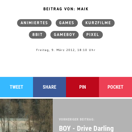
BEITRAG VON: MAIK
ANIMIERTES
GAMES
KURZFILME
8BIT
GAMEBOY
PIXEL
Freitag, 9. März 2012, 18:10 Uhr
TWEET
SHARE
PIN
POCKET
VORHERIGER BEITRAG:
BOY - Drive Darling