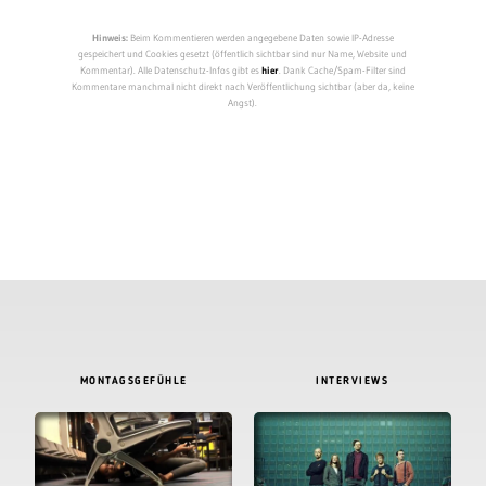
Hinweis:
Beim Kommentieren werden angegebene Daten sowie IP-Adresse
gespeichert und Cookies gesetzt (öffentlich sichtbar sind nur Name, Website und
Kommentar). Alle Datenschutz-Infos gibt es
hier
. Dank Cache/Spam-Filter sind
Kommentare manchmal nicht direkt nach Veröffentlichung sichtbar (aber da, keine
Angst).
MONTAGSGEFÜHLE
INTERVIEWS