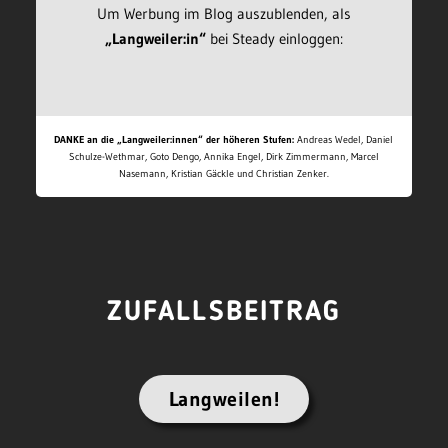
Um Werbung im Blog auszublenden, als
„Langweiler:in“
bei Steady einloggen:
DANKE an die „Langweiler:innen“ der höheren Stufen:
Andreas Wedel, Daniel
Schulze-Wethmar, Goto Dengo, Annika Engel, Dirk Zimmermann, Marcel
Nasemann, Kristian Gäckle und Christian Zenker.
ZUFALLSBEITRAG
Langweilen!