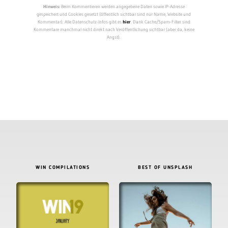
Hinweis:
Beim Kommentieren werden angegebene Daten sowie IP-Adresse
gespeichert und Cookies gesetzt (öffentlich sichtbar sind nur Name, Website und
Kommentar). Alle Datenschutz-Infos gibt es
hier
. Dank Cache/Spam-Filter sind
Kommentare manchmal nicht direkt nach Veröffentlichung sichtbar (aber da, keine
Angst).
WIN COMPILATIONS
BEST OF UNSPLASH