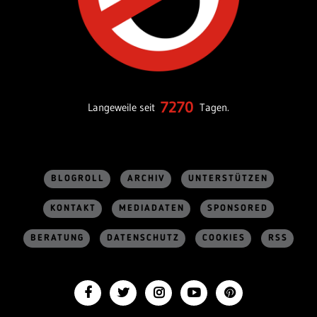
7270
Langeweile seit
Tagen.
BLOGROLL
ARCHIV
UNTERSTÜTZEN
KONTAKT
MEDIADATEN
SPONSORED
BERATUNG
DATENSCHUTZ
COOKIES
RSS