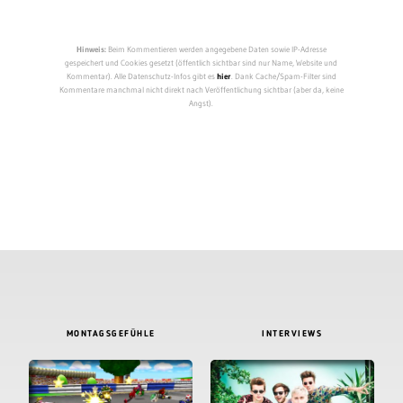
Hinweis:
Beim Kommentieren werden angegebene Daten sowie IP-Adresse
gespeichert und Cookies gesetzt (öffentlich sichtbar sind nur Name, Website und
Kommentar). Alle Datenschutz-Infos gibt es
hier
. Dank Cache/Spam-Filter sind
Kommentare manchmal nicht direkt nach Veröffentlichung sichtbar (aber da, keine
Angst).
MONTAGSGEFÜHLE
INTERVIEWS