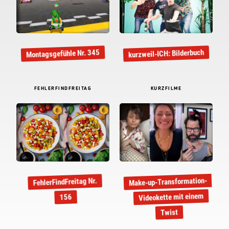
kurzweil-ICH: Bilderbuch
Montagsgefühle Nr. 345
FEHLERFINDFREITAG
KURZFILME
Make-up-Transformation-
FehlerFindFreitag Nr.
Videokette mit einem
156
Twist