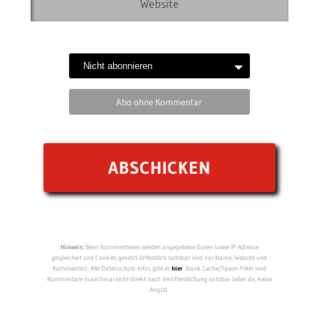
Abo ohne Kommentar
Hinweis:
Beim Kommentieren werden angegebene Daten sowie IP-Adresse
gespeichert und Cookies gesetzt (öffentlich sichtbar sind nur Name, Website und
Kommentar). Alle Datenschutz-Infos gibt es
hier
. Dank Cache/Spam-Filter sind
Kommentare manchmal nicht direkt nach Veröffentlichung sichtbar (aber da, keine
Angst).