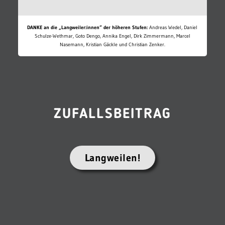
DANKE an die „Langweiler:innen“ der höheren Stufen:
Andreas Wedel, Daniel
Schulze-Wethmar, Goto Dengo, Annika Engel, Dirk Zimmermann, Marcel
Nasemann, Kristian Gäckle und Christian Zenker.
ZUFALLSBEITRAG
Langweilen!