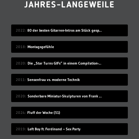
JAHRES-LANGEWEILE
2022
80 der besten Gitarren-Intros am Stück gespielt
2018
Montagsgefühle
2020
Die „Star Turns GIFs“ in einem Compilation-Video
2011
Sensenfrau vs. moderne Technik
2020
Sonderbare Miniatur-Skulpturen von Frank Kunert
2024
Fluff der Woche (51)
2019
Left Boy ft. Ferdinand – Sex Party