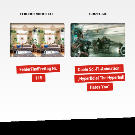
FEHLERFINDFREITAG
KURZFILME
Coole Sci-Fi-Animation:
FehlerFindFreitag Nr.
„HyperBole! The Hyperball
115
Hates You“