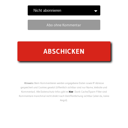
Abo ohne Kommentar
Hinweis:
Beim Kommentieren werden angegebene Daten sowie IP-Adresse
gespeichert und Cookies gesetzt (öffentlich sichtbar sind nur Name, Website und
Kommentar). Alle Datenschutz-Infos gibt es
hier
. Dank Cache/Spam-Filter sind
Kommentare manchmal nicht direkt nach Veröffentlichung sichtbar (aber da, keine
Angst).