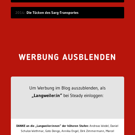
2014
Die Tücken des Sarg-Transportes
WERBUNG AUSBLENDEN
Um Werbung im Blog auszublenden, als
„Langweiler:in“
bei Steady einloggen:
DANKE an die „Langweiler:innen“ der höheren Stufen:
Andreas Wedel, Daniel
Schulze-Wethmar, Goto Dengo, Annika Engel, Dirk Zimmermann, Marcel