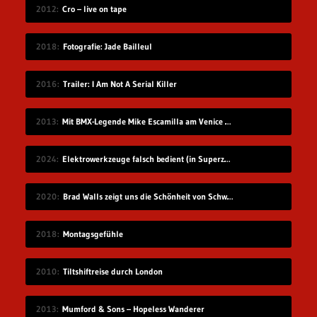
2012
Cro – live on tape
2018
Fotografie: Jade Bailleul
2016
Trailer: I Am Not A Serial Killer
2013
Mit BMX-Legende Mike Escamilla am Venice Beach
2024
Elektrowerkzeuge falsch bedient (in Superzeitlupe)
2020
Brad Walls zeigt uns die Schönheit von Schwimmbecken
2018
Montagsgefühle
2010
Tiltshiftreise durch London
2013
Mumford & Sons – Hopeless Wanderer