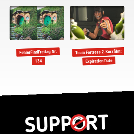
Team Fortress 2-Kurzfilm:
FehlerFindFreitag Nr.
Expiration Date
134