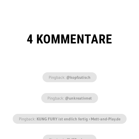
4 KOMMENTARE
Pingback:
@kopfzutisch
Pingback:
@unkreativnet
Pingback:
KUNG FURY ist endlich fertig › Mett-and-Play.de