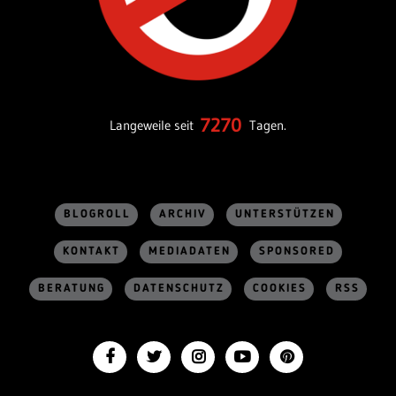
7270
Langeweile seit
Tagen.
BLOGROLL
ARCHIV
UNTERSTÜTZEN
KONTAKT
MEDIADATEN
SPONSORED
BERATUNG
DATENSCHUTZ
COOKIES
RSS