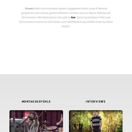
Hinweis:
Beim Kommentieren werden angegebene Daten sowie IP-Adresse
gespeichert und Cookies gesetzt (öffentlich sichtbar sind nur Name, Website und
Kommentar). Alle Datenschutz-Infos gibt es
hier
. Dank Cache/Spam-Filter sind
Kommentare manchmal nicht direkt nach Veröffentlichung sichtbar (aber da, keine
Angst).
MONTAGSGEFÜHLE
INTERVIEWS