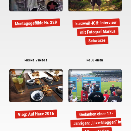
kurzweil-ICH: Interview
Montagsgefühle Nr. 329
mit Fotograf Markus
Schwarze
MEINE VIDEOS
KOLUMNEN
Vlog: Auf Haxe 2016
Gedanken einer 17-
Jährigen: „Live-Bloggen“ im