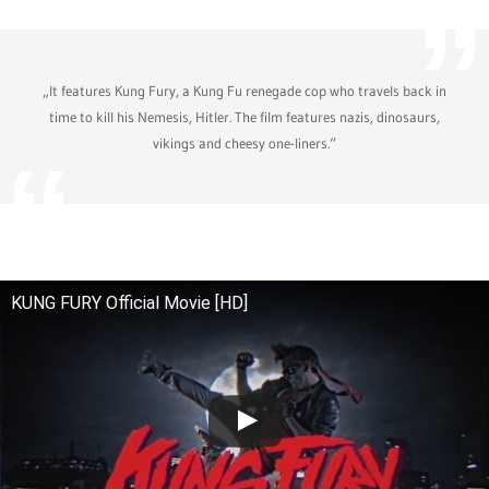
„It features Kung Fury, a Kung Fu renegade cop who travels back in
time to kill his Nemesis, Hitler. The film features nazis, dinosaurs,
vikings and cheesy one-liners.“
KUNG FURY Official Movie [HD]