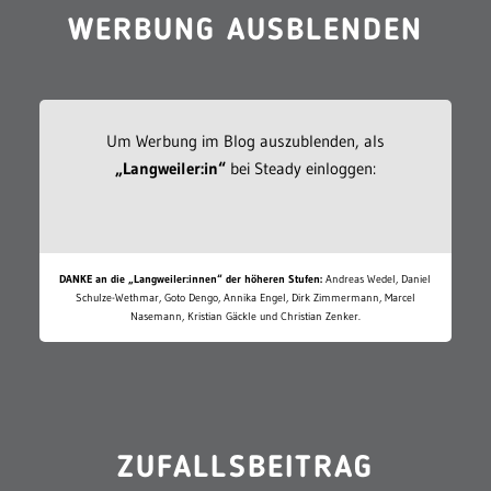
WERBUNG AUSBLENDEN
Um Werbung im Blog auszublenden, als
„Langweiler:in“
bei Steady einloggen:
DANKE an die „Langweiler:innen“ der höheren Stufen:
Andreas Wedel, Daniel
Schulze-Wethmar, Goto Dengo, Annika Engel, Dirk Zimmermann, Marcel
Nasemann, Kristian Gäckle und Christian Zenker.
ZUFALLSBEITRAG