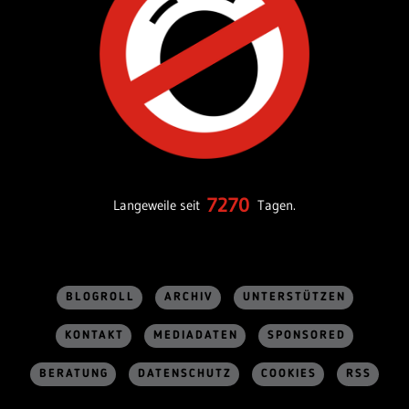
7270
Langeweile seit
Tagen.
BLOGROLL
ARCHIV
UNTERSTÜTZEN
KONTAKT
MEDIADATEN
SPONSORED
BERATUNG
DATENSCHUTZ
COOKIES
RSS