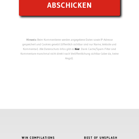
Hinweis:
Beim Kommentieren werden angegebene Daten sowie IP-Adresse
gespeichert und Cookies gesetzt (öffentlich sichtbar sind nur Name, Website und
Kommentar). Alle Datenschutz-Infos gibt es
hier
. Dank Cache/Spam-Filter sind
Kommentare manchmal nicht direkt nach Veröffentlichung sichtbar (aber da, keine
Angst).
WIN COMPILATIONS
BEST OF UNSPLASH