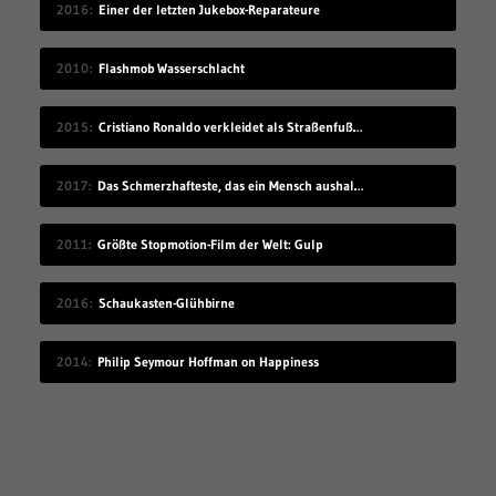
2016
Einer der letzten Jukebox-Reparateure
2010
Flashmob Wasserschlacht
2015
Cristiano Ronaldo verkleidet als Straßenfußballer
2017
Das Schmerzhafteste, das ein Mensch aushalten kann
2011
Größte Stopmotion-Film der Welt: Gulp
2016
Schaukasten-Glühbirne
2014
Philip Seymour Hoffman on Happiness