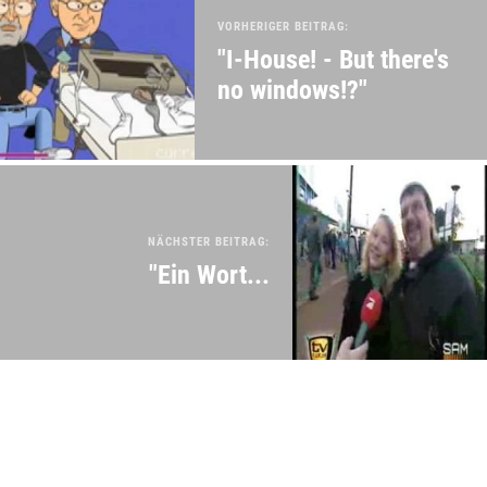
VORHERIGER BEITRAG:
"I-House! - But there's
no windows!?"
NÄCHSTER BEITRAG:
"Ein Wort...