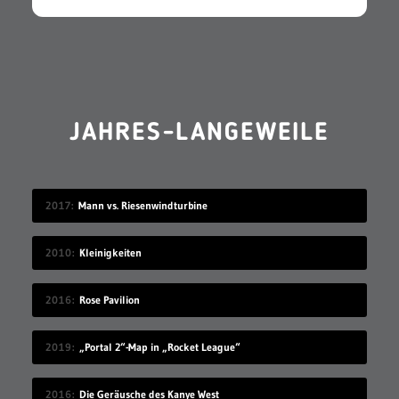
JAHRES-LANGEWEILE
2017
Mann vs. Riesenwindturbine
2010
Kleinigkeiten
2016
Rose Pavilion
2019
„Portal 2“-Map in „Rocket League“
2016
Die Geräusche des Kanye West