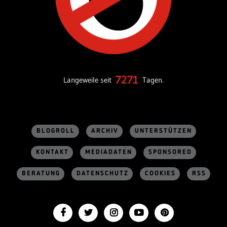
7271
Langeweile seit
Tagen.
BLOGROLL
ARCHIV
UNTERSTÜTZEN
KONTAKT
MEDIADATEN
SPONSORED
BERATUNG
DATENSCHUTZ
COOKIES
RSS