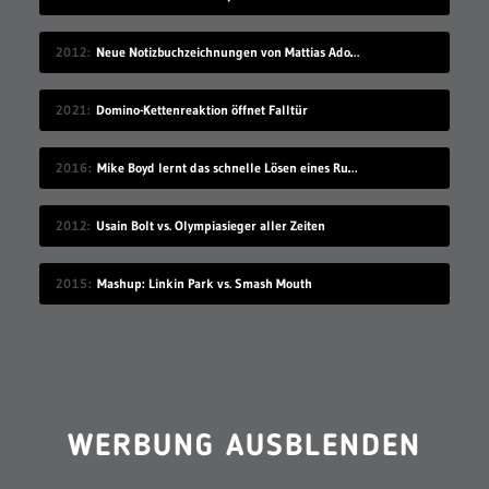
2012
Neue Notizbuchzeichnungen von Mattias Adolfsson
2021
Domino-Kettenreaktion öffnet Falltür
2016
Mike Boyd lernt das schnelle Lösen eines Rubik’s Cube
2012
Usain Bolt vs. Olympiasieger aller Zeiten
2015
Mashup: Linkin Park vs. Smash Mouth
WERBUNG AUSBLENDEN