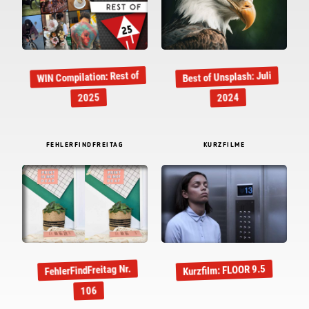
WIN Compilation: Rest of
Best of Unsplash: Juli
2025
2024
FEHLERFINDFREITAG
KURZFILME
FehlerFindFreitag Nr.
Kurzfilm: FLOOR 9.5
106