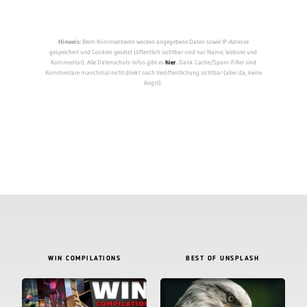
Hinweis:
Beim Kommentieren werden angegebene Daten sowie IP-Adresse
gespeichert und Cookies gesetzt (öffentlich sichtbar sind nur Name, Website und
Kommentar). Alle Datenschutz-Infos gibt es
hier
. Dank Cache/Spam-Filter sind
Kommentare manchmal nicht direkt nach Veröffentlichung sichtbar (aber da, keine
Angst).
WIN COMPILATIONS
BEST OF UNSPLASH