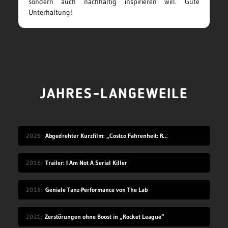
sondern auch nachhaltig inspirieren will. Gute
Unterhaltung!
JAHRES-LANGEWEILE
2025
Abgedrehter Kurzfilm: „Costco Fahrenheit: Reborn: Meow meow’s Revenge“
2016
Trailer: I Am Not A Serial Killer
2018
Geniale Tanz-Performance von The Lab
2021
Zerstörungen ohne Boost in „Rocket League“