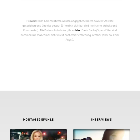
Hinweis:
Beim Kommentieren werden angegebene Daten sowie IP-Adresse
gespeichert und Cookies gesetzt (öffentlich sichtbar sind nur Name, Website und
Kommentar). Alle Datenschutz-Infos gibt es
hier
. Dank Cache/Spam-Filter sind
Kommentare manchmal nicht direkt nach Veröffentlichung sichtbar (aber da, keine
Angst).
MONTAGSGEFÜHLE
INTERVIEWS