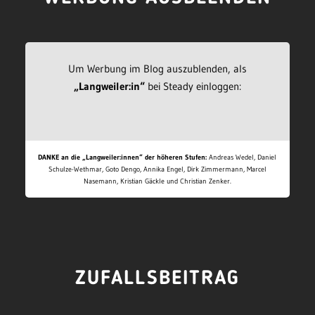
Um Werbung im Blog auszublenden, als
„Langweiler:in“
bei Steady einloggen:
DANKE an die „Langweiler:innen“ der höheren Stufen:
Andreas Wedel, Daniel
Schulze-Wethmar, Goto Dengo, Annika Engel, Dirk Zimmermann, Marcel
Nasemann, Kristian Gäckle und Christian Zenker.
ZUFALLSBEITRAG