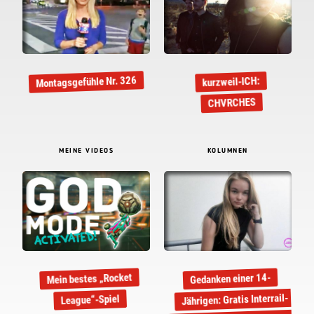
Montagsgefühle Nr. 326
kurzweil-ICH:
CHVRCHES
MEINE VIDEOS
KOLUMNEN
Mein bestes „Rocket
Gedanken einer 14-
Jährigen: Gratis Interrail-
League“-Spiel