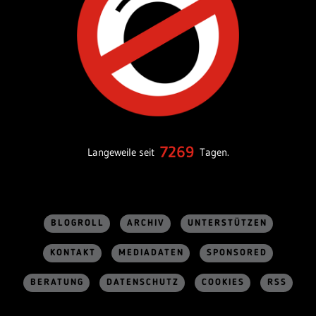
7269
Langeweile seit
Tagen.
BLOGROLL
ARCHIV
UNTERSTÜTZEN
KONTAKT
MEDIADATEN
SPONSORED
BERATUNG
DATENSCHUTZ
COOKIES
RSS