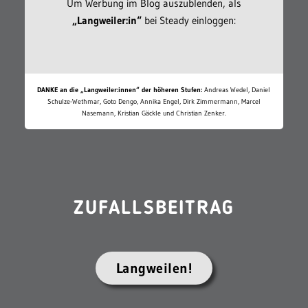
Um Werbung im Blog auszublenden, als
„Langweiler:in“
bei Steady einloggen:
DANKE an die „Langweiler:innen“ der höheren Stufen:
Andreas Wedel, Daniel
Schulze-Wethmar, Goto Dengo, Annika Engel, Dirk Zimmermann, Marcel
Nasemann, Kristian Gäckle und Christian Zenker.
ZUFALLSBEITRAG
Langweilen!