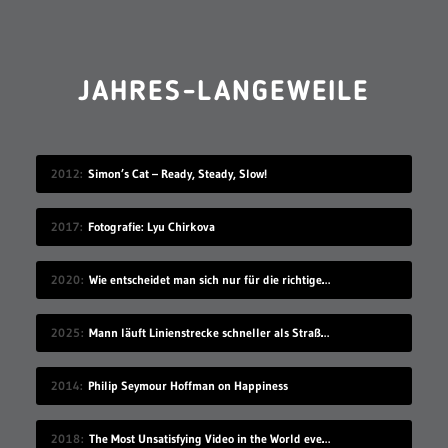
JAHRES-LANGEWEILE
2012
Simon’s Cat – Ready, Steady, Slow!
2017
Fotografie: Lyu Chirkova
2020
Wie entscheidet man sich nur für die richtige Idee?
2025
Mann läuft Linienstrecke schneller als Straßenbahn
2014
Philip Seymour Hoffman on Happiness
2018
The Most Unsatisfying Video in the World ever made – part 2