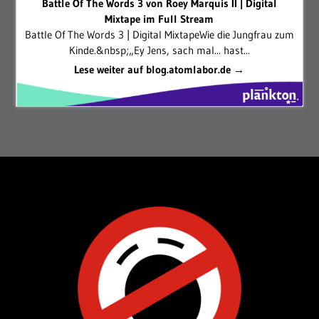
Battle Of The Words 3 von Roey Marquis II | Digital
Mixtape im Full Stream
Battle Of The Words 3 | Digital MixtapeWie die Jungfrau zum
Kinde.&nbsp;„Ey Jens, sach mal... hast...
Lese weiter auf blog.atomlabor.de →