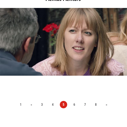
1
«
3
4
5
6
7
8
»