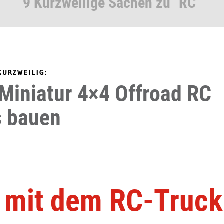
9 Kurzweilige Sachen zu "RC"
KURZWEILIG:
Miniatur 4×4 Offroad RC
s bauen
n mit dem RC-Truck