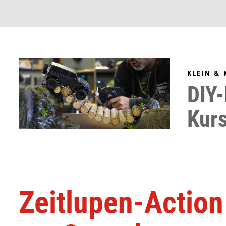
KLEIN & 
DIY-
Kur
Zeitlupen-Actio