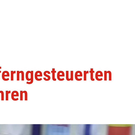
ferngesteuerten
hren