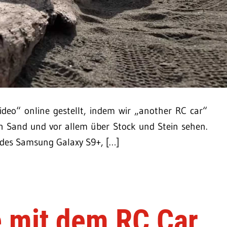
eo“ online gestellt, indem wir „another RC car“
h Sand und vor allem über Stock und Stein sehen.
des Samsung Galaxy S9+, […]
e mit dem RC Car