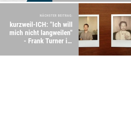
NÄCHSTER BEITRAG:
kurzweil-ICH: "Ich will
mich nicht langweilen"
- Frank Turner im
Interview