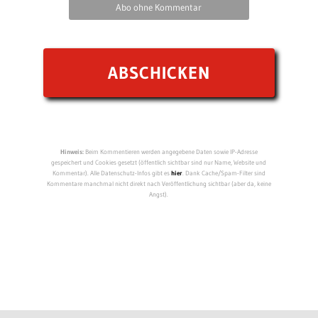
Abo ohne Kommentar
Hinweis:
Beim Kommentieren werden angegebene Daten sowie IP-Adresse
gespeichert und Cookies gesetzt (öffentlich sichtbar sind nur Name, Website und
Kommentar). Alle Datenschutz-Infos gibt es
hier
. Dank Cache/Spam-Filter sind
Kommentare manchmal nicht direkt nach Veröffentlichung sichtbar (aber da, keine
Angst).