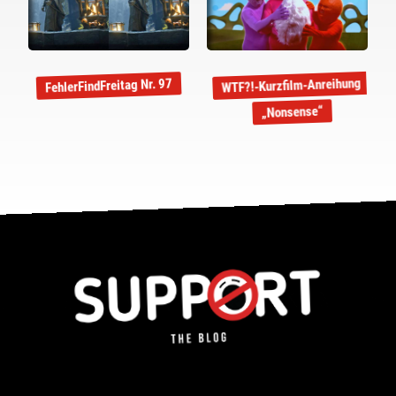
WTF?!-Kurzfilm-Anreihung
FehlerFindFreitag Nr. 97
„Nonsense“