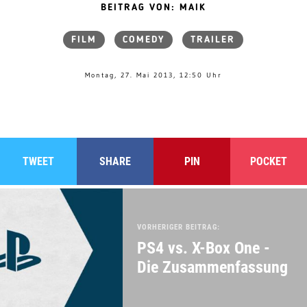
BEITRAG VON: MAIK
FILM
COMEDY
TRAILER
Montag, 27. Mai 2013, 12:50 Uhr
TWEET
SHARE
PIN
POCKET
VORHERIGER BEITRAG:
PS4 vs. X-Box One -
Die Zusammenfassung