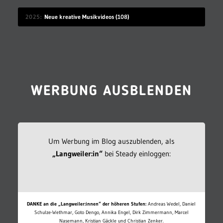
2025
Neue kreative Musikvideos (108)
WERBUNG AUSBLENDEN
Um Werbung im Blog auszublenden, als
„Langweiler:in“
bei Steady einloggen:
DANKE an die „Langweiler:innen“ der höheren Stufen:
Andreas Wedel, Daniel
Schulze-Wethmar, Goto Dengo, Annika Engel, Dirk Zimmermann, Marcel
Nasemann, Kristian Gäckle und Christian Zenker.