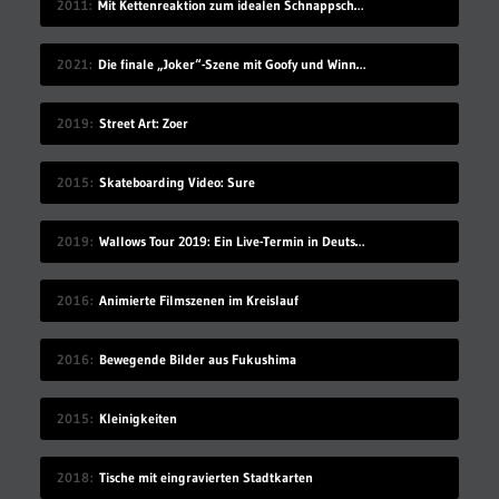
2011
Mit Kettenreaktion zum idealen Schnappschuss
2021
Die finale „Joker“-Szene mit Goofy und Winnie Puuh
2019
Street Art: Zoer
2015
Skateboarding Video: Sure
2019
Wallows Tour 2019: Ein Live-Termin in Deutschland
2016
Animierte Filmszenen im Kreislauf
2016
Bewegende Bilder aus Fukushima
2015
Kleinigkeiten
2018
Tische mit eingravierten Stadtkarten