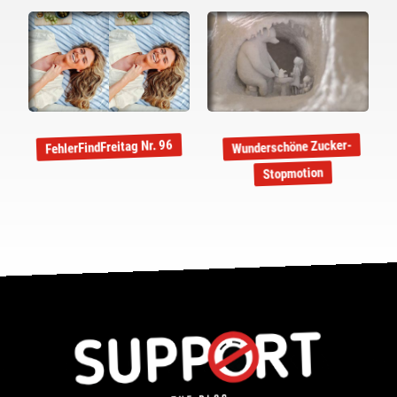
Wunderschöne Zucker-
FehlerFindFreitag Nr. 96
Stopmotion