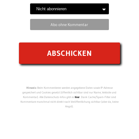
Abo ohne Kommentar
Hinweis:
Beim Kommentieren werden angegebene Daten sowie IP-Adresse
gespeichert und Cookies gesetzt (öffentlich sichtbar sind nur Name, Website und
Kommentar). Alle Datenschutz-Infos gibt es
hier
. Dank Cache/Spam-Filter sind
Kommentare manchmal nicht direkt nach Veröffentlichung sichtbar (aber da, keine
Angst).