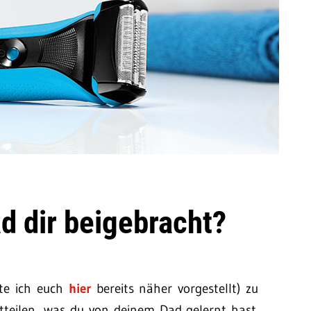
d dir beigebracht?
te ich euch
hier
bereits näher vorgestellt) zu
tteilen, was du von deinem Dad gelernt hast.