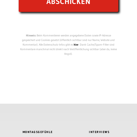
Hinweis:
Beim Kommentieren werden angegebene Daten sowie IP-Adresse
gespeichert und Cookies gesetzt (öffentlich sichtbar sind nur Name, Website und
Kommentar). Alle Datenschutz-Infos gibt es
hier
. Dank Cache/Spam-Filter sind
Kommentare manchmal nicht direkt nach Veröffentlichung sichtbar (aber da, keine
Angst).
MONTAGSGEFÜHLE
INTERVIEWS