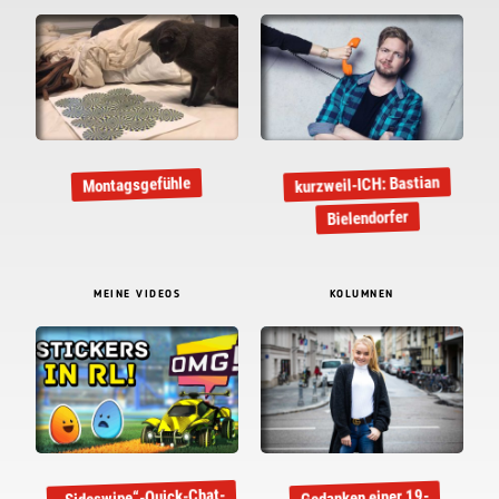
kurzweil-ICH: Bastian
Montagsgefühle
Bielendorfer
MEINE VIDEOS
KOLUMNEN
„Sideswipe“-Quick-Chat-
Gedanken einer 19-