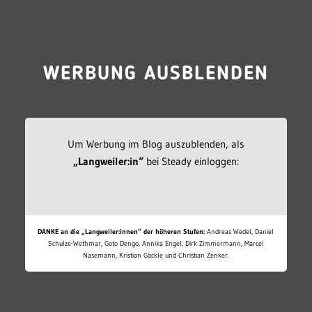
WERBUNG AUSBLENDEN
Um Werbung im Blog auszublenden, als
„Langweiler:in“
bei Steady einloggen:
DANKE an die „Langweiler:innen“ der höheren Stufen:
Andreas Wedel, Daniel
Schulze-Wethmar, Goto Dengo, Annika Engel, Dirk Zimmermann, Marcel
Nasemann, Kristian Gäckle und Christian Zenker.