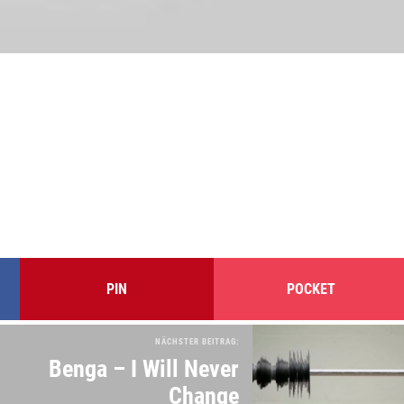
PIN
POCKET
NÄCHSTER BEITRAG:
Benga – I Will Never
Change