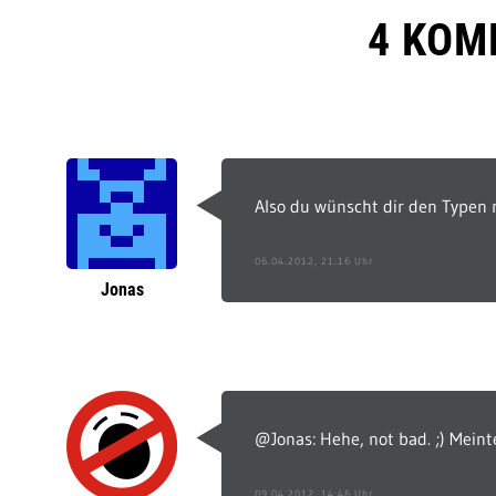
4 KOM
Also du wünscht dir den Typen 
06.04.2012, 21:16 Uhr
Jonas
@Jonas: Hehe, not bad. ;) Meint
09.04.2012, 14:46 Uhr