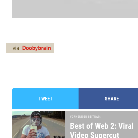
via:
Doobybrain
TWEET
SHARE
VORHERIGER BEITRAG:
Best of Web 2: Viral
Video Supercut