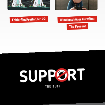
Wunderschöner Kurzfilm:
FehlerFindFreitag Nr. 22
The Present