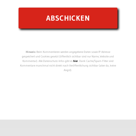
Hinweis:
Beim Kommentieren werden angegebene Daten sowie IP-Adresse
gespeichert und Cookies gesetzt (öffentlich sichtbar sind nur Name, Website und
Kommentar). Alle Datenschutz-Infos gibt es
hier
. Dank Cache/Spam-Filter sind
Kommentare manchmal nicht direkt nach Veröffentlichung sichtbar (aber da, keine
Angst).