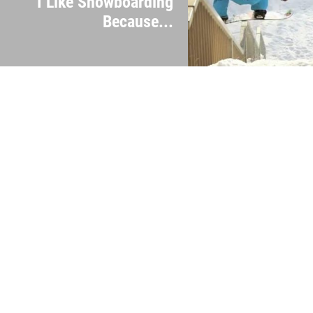
I Like Snowboarding
Because...