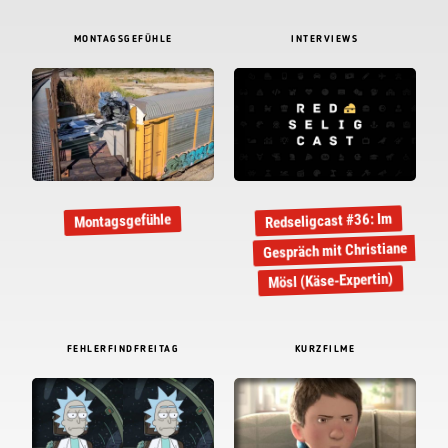
MONTAGSGEFÜHLE
INTERVIEWS
Redseligcast #36: Im
Montagsgefühle
Gespräch mit Christiane
Mösl (Käse-Expertin)
FEHLERFINDFREITAG
KURZFILME