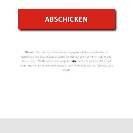
Hinweis:
Beim Kommentieren werden angegebene Daten sowie IP-Adresse
gespeichert und Cookies gesetzt (öffentlich sichtbar sind nur Name, Website und
Kommentar). Alle Datenschutz-Infos gibt es
hier
. Dank Cache/Spam-Filter sind
Kommentare manchmal nicht direkt nach Veröffentlichung sichtbar (aber da, keine
Angst).