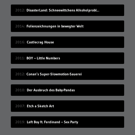
2012
DisasterLand: Schneewittchens Alkoholproblem
2014
Folienzeichnungen in bewegter Welt
2016
Castlecrag House
2011
BOY – Little Numbers
2012
Conan’s Super-Slowmotion-Sauerei
2010
Der Ausbruch des Baby-Pandas
2007
Etch a Sketch Art
2019
Left Boy ft. Ferdinand – Sex Party