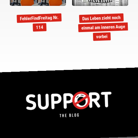
FehlerFindFreitag Nr.
Das Leben zieht noch
einmal am inneren Auge
114
vorbei