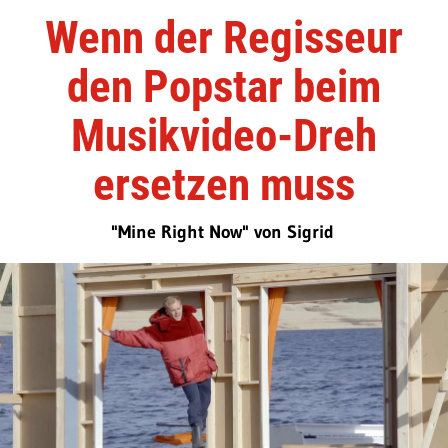
Wenn der Regisseur
den Popstar beim
Musikvideo-Dreh
ersetzen muss
"Mine Right Now" von Sigrid