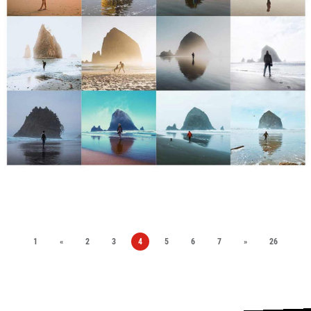
1
«
2
3
4
5
6
7
»
26