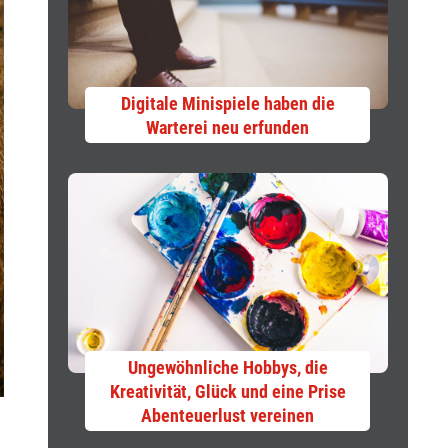
Digitale Minispiele haben die
Warterei neu erfunden
Ungewöhnliche Hobbys, die
Kreativität, Glück und eine Prise
Abenteuerlust vereinen