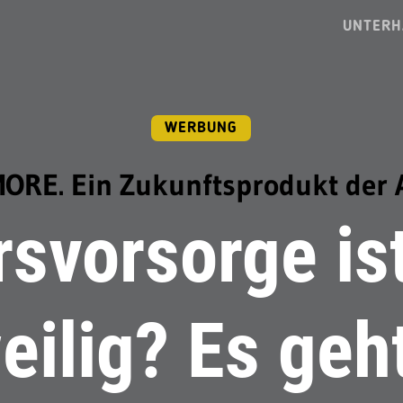
UNTERH
WERBUNG
RE. Ein Zukunftsprodukt der A
rsvorsorge ist
eilig? Es geh