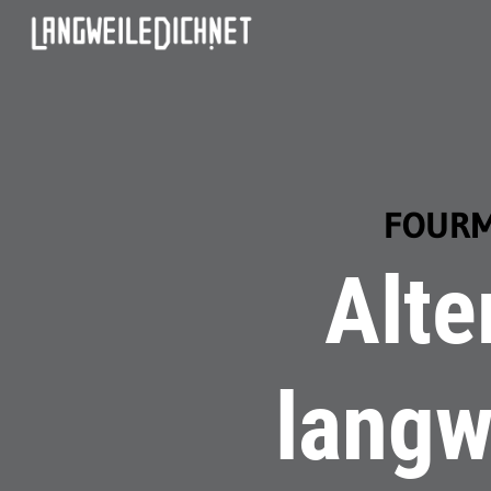
FOURMO
Alte
langw