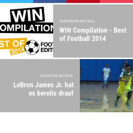
VORHERIGER BEITRAG:
WIN Compilation - Best
of Football 2014
NÄCHSTER BEITRAG:
LeBron James Jr. hat
es bereits drauf