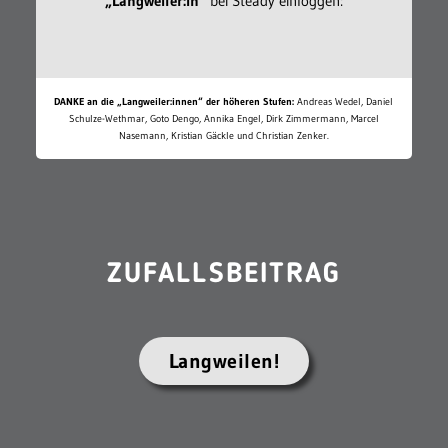
„Langweiler:in“
bei Steady einloggen:
DANKE an die „Langweiler:innen“ der höheren Stufen:
Andreas Wedel, Daniel
Schulze-Wethmar, Goto Dengo, Annika Engel, Dirk Zimmermann, Marcel
Nasemann, Kristian Gäckle und Christian Zenker.
ZUFALLSBEITRAG
Langweilen!