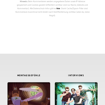
Hinweis:
Beim Kommentieren werden angegebene Daten sowie IP-Adresse
gespeichert und Cookies gesetzt (öffentlich sichtbar sind nur Name, Website und
Kommentar). Alle Datenschutz-Infos gibt es
hier
. Dank Cache/Spam-Filter sind
Kommentare manchmal nicht direkt nach Veröffentlichung sichtbar (aber da, keine
Angst).
MONTAGSGEFÜHLE
INTERVIEWS