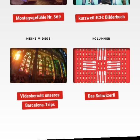
kurzweil-ICH: Bilderbuch
Montagsgefühle Nr. 369
MEINE VIDEOS
KOLUMNEN
Videobericht unseres
Das Schwizerli
Barcelona-Trips