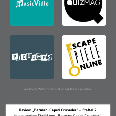
Als Amazon-Partner verdiene ich an qualifizierten Verkäufen.
Review: „Batman: Caped Crusader“ – Staffel 2
In der zweiten Staffel von „Batman: Caped Crusader”