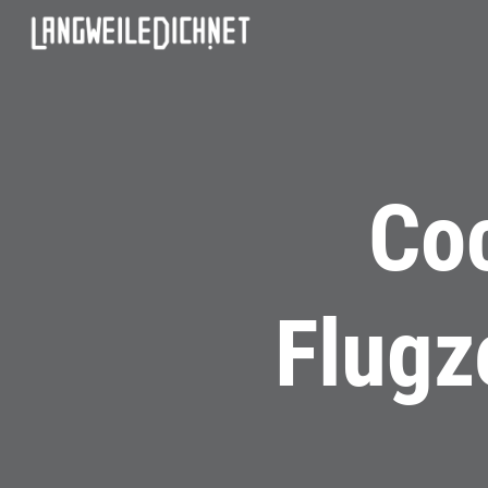
Coc
Flugz