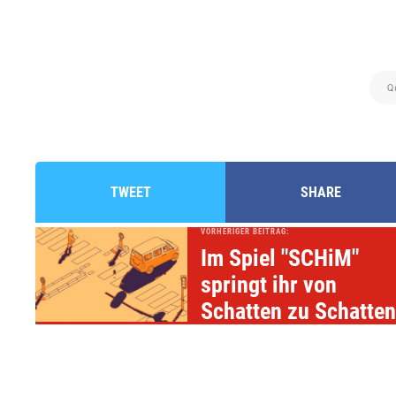
Q
TWEET
SHARE
VORHERIGER BEITRAG:
Im Spiel "SCHiM"
springt ihr von
Schatten zu Schatte