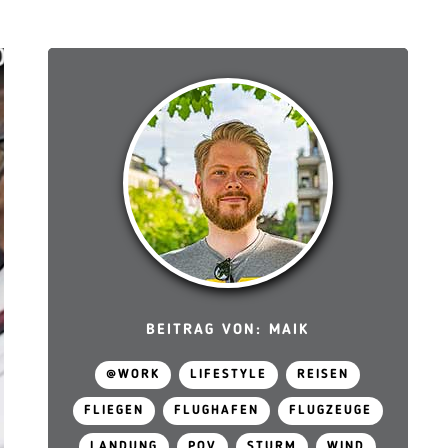
BEITRAG VON: MAIK
@WORK
LIFESTYLE
REISEN
FLIEGEN
FLUGHAFEN
FLUGZEUGE
LANDUNG
POV
STURM
WIND