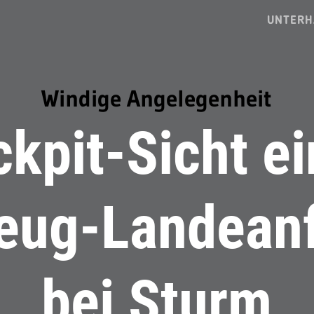
UNTERH
Windige Angelegenheit
kpit-Sicht e
eug-Landean
bei Sturm