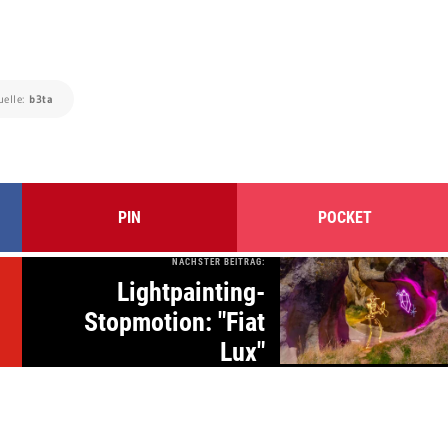
uelle:
b3ta
PIN
POCKET
NÄCHSTER BEITRAG:
Lightpainting-
Stopmotion: "Fiat
n
Lux"